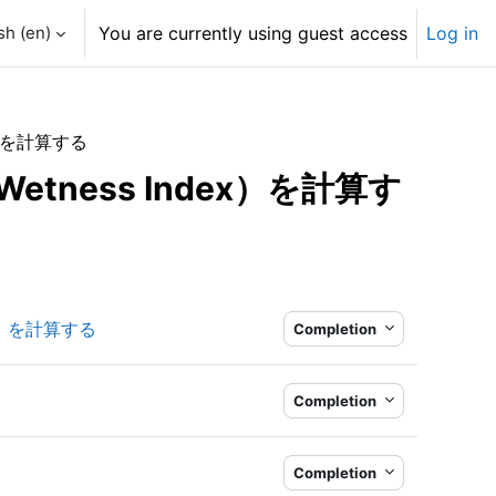
h ‎(en)‎
You are currently using guest access
Log in
ex）を計算する
Wetness Index）を計算す
Book
ex）を計算する
Completion
Completion
Completion