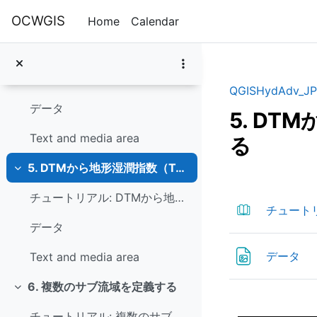
Skip to main content
Text and media area
OCWGIS
Home
Calendar
4. 河川の縦断プロファイルを作成する
Collapse
チュートリアル: 河川の縦断プロファイルを作成する
QGISHydAdv_JP
データ
5. DT
Text and media area
る
5. DTMから地形湿潤指数（Topographic Wetness Index）を計算する
Collapse
Section 
チュートリアル: DTMから地形湿潤指数（Topographic Wetness Index）を計算する
チュートリア
データ
Fil
データ
Text and media area
6. 複数のサブ流域を定義する
Collapse
チュートリアル: 複数のサブ流域を定義する