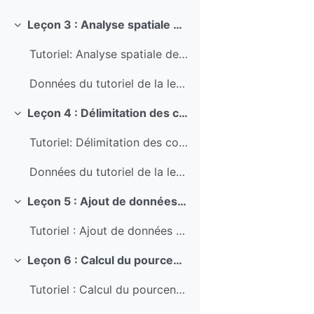
Leçon 3 : Analyse spatiale de l’accessibilité des puits à l’aide de l’algèbre cartographique
Replier
Tutoriel: Analyse spatiale de l’accessibilité des puits à l’aide de l’algèbre cartographique
Données du tutoriel de la leçon 3
Leçon 4 : Délimitation des cours d'eau et des bassins versants
Replier
Tutoriel: Délimitation des cours d'eau et des bassins versants
Données du tutoriel de la leçon 4
Leçon 5 : Ajout de données ouvertes au bassin versant
Replier
Tutoriel : Ajout de données ouvertes au bassin versant
Leçon 6 : Calcul du pourcentage de l'occupation des sols par sous-bassin
Replier
Tutoriel : Calcul du pourcentage de l'occupation des sols par sous-bassin