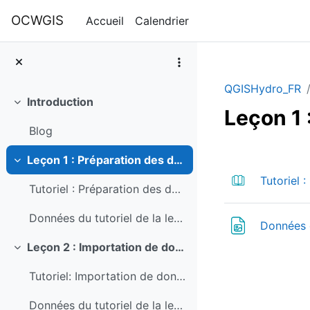
Passer au contenu principal
OCWGIS
Accueil
Calendrier
QGISHydro_FR
Introduction
Replier
Leçon 1 
Blog
Résumé 
Leçon 1 : Préparation des données à partir
Replier
Tutoriel 
Tutoriel : Préparation des données à partir d'une carte papier
Données du tutoriel de la leçon 1 Fichier
Données d
Leçon 2 : Importation de données tabulaires dans QGIS
Replier
Tutoriel: Importation de données tabulaires dans QGIS
Données du tutoriel de la leçon 2