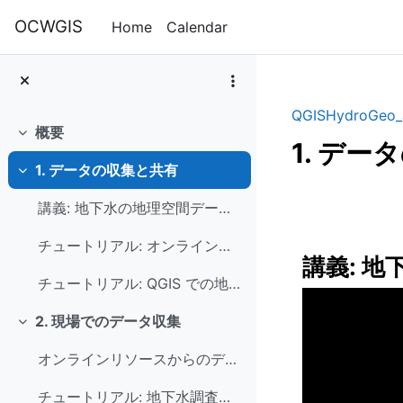
Skip to main content
OCWGIS
Home
Calendar
QGISHydroGeo_
概要
Collapse
1. デ
1. データの収集と共有
Collapse
Section 
講義: 地下水の地理空間データを共有するためのグッドプラクティス
チュートリアル: オンラインのソースからオープンデータを収集する
講義: 
チュートリアル: QGIS での地下水データの処理
2. 現場でのデータ収集
Collapse
オンラインリソースからのデータに加えて、よく現場でもデータを収集する必要があります。このチュートリア...
チュートリアル: 地下水調査のためのフィールドデータ収集アプリの作成