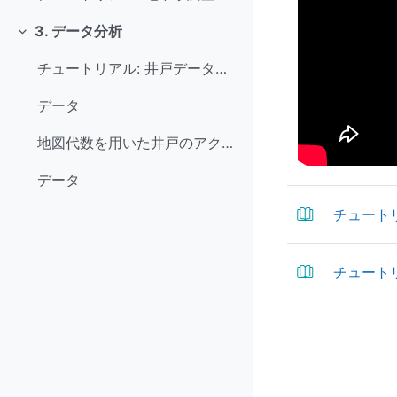
3. データ分析
Collapse
チュートリアル: 井戸データとDEMから地下水位マップを作成
データ
地図代数を用いた井戸のアクセス性の空間解析
データ
チュート
チュートリ