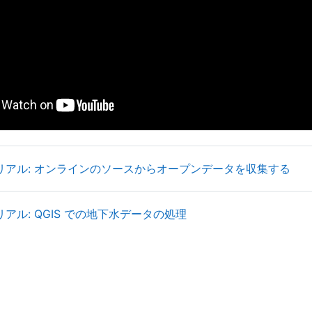
Boo
リアル: オンラインのソースからオープンデータを収集する
Book
アル: QGIS での地下水データの処理