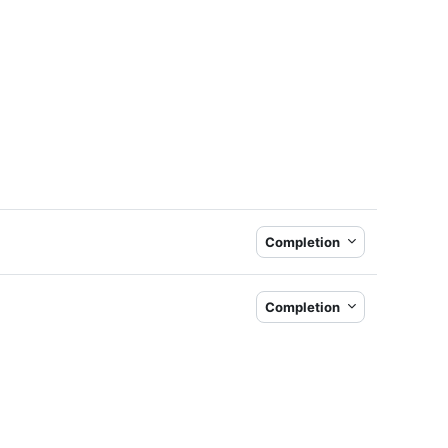
k
Completion
Completion