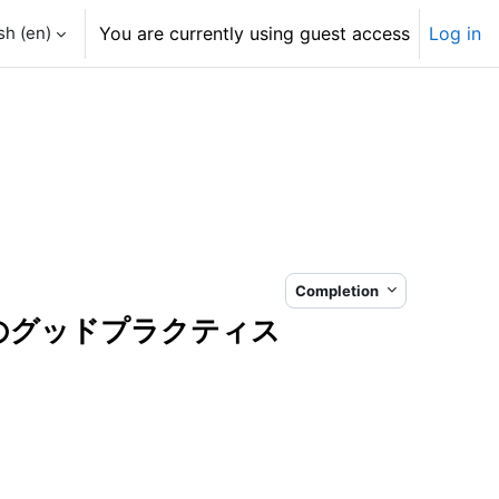
h ‎(en)‎
You are currently using guest access
Log in
Completion
のグッドプラクティス