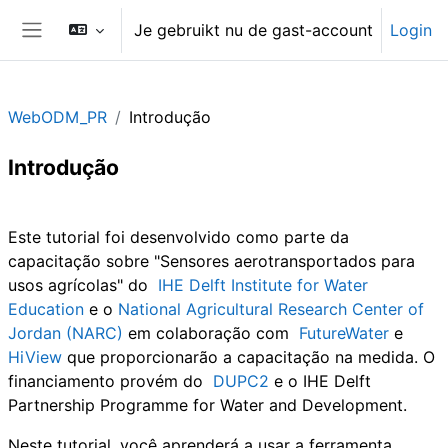
Ga naar hoofdinhoud
Je gebruikt nu de gast-account
Login
Zijpaneel
WebODM_PR
Introdução
Introdução
Sectieoverzicht
Este tutorial foi desenvolvido como parte da
capacitação sobre "Sensores aerotransportados para
usos agrícolas" do
IHE Delft Institute for Water
Education
e o
National Agricultural Research Center of
Jordan (NARC)
em colaboração com
FutureWater
e
HiView
que proporcionarão a capacitação na medida. O
financiamento provém do
DUPC2
e o IHE Delft
Partnership Programme for Water and Development.
Neste tutorial, você aprenderá a usar a ferramenta