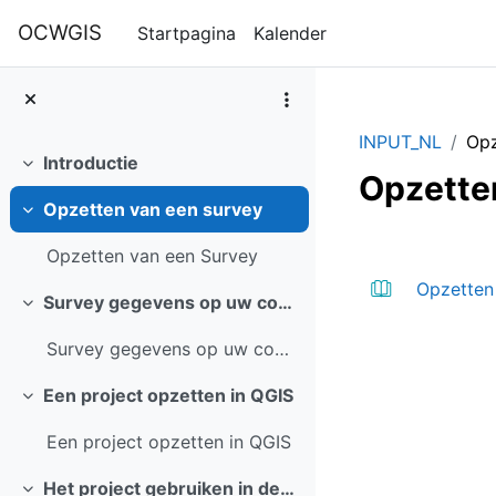
Ga naar hoofdinhoud
OCWGIS
Startpagina
Kalender
INPUT_NL
Opz
Introductie
Samenklappen
Opzette
Opzetten van een survey
Samenklappen
Sectieov
Opzetten van een Survey
Opzetten
Survey gegevens op uw computer openen
Samenklappen
Survey gegevens op uw computer openen
Een project opzetten in QGIS
Samenklappen
Een project opzetten in QGIS
Het project gebruiken in de Mergin Maps app