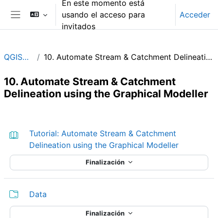
En este momento está
Salta al contenido principal
usando el acceso para
Acceder
Panel lateral
invitados
QGIShydAdv
10. Automate Stream & Catchment Delineation using the Graphical Modeller
10. Automate Stream & Catchment
Delineation using the Graphical Modeller
Perfilado de sección
Tutorial: Automate Stream & Catchment
Libro
Delineation using the Graphical Modeller
Finalización
Carpeta
Data
Finalización