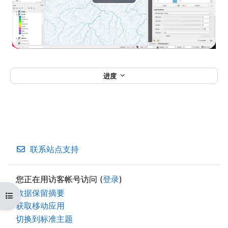
播
放
视
频
进度
联系站点支持
您正在用访客帐号访问 (
登录
)
‎数据保留摘要‎
打开课程索引
获取移动应用
切换到标准主题