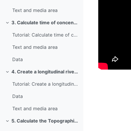
Text and media area
3. Calculate time of concentration of a river (Kirpich equation)
Colapsar
Tutorial: Calculate time of concentration of a river (Kirpich equation)
Text and media area
Data
4. Create a longitudinal river profile
Colapsar
Tutorial: Create a longitudinal river profile
Data
Text and media area
5. Calculate the Topographic Wetness Index from a DTM
Colapsar