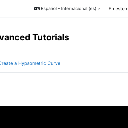
Español - Internacional ‎(es)‎
En este 
vanced Tutorials
o de sección
Libro
 Create a Hypsometric Curve
hivo