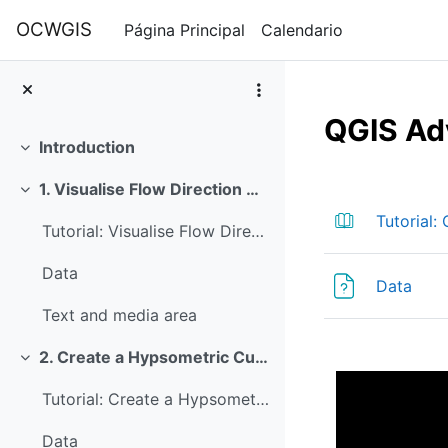
Salta al contenido principal
OCWGIS
Página Principal
Calendario
QGIS Ad
Introduction
Colapsar
Perfilad
1. Visualise Flow Direction with Arrows
Colapsar
Tutorial:
Tutorial: Visualise Flow Direction with Arrows
Data
Arc
Data
Text and media area
2. Create a Hypsometric Curve
Colapsar
Tutorial: Create a Hypsometric Curve
Data