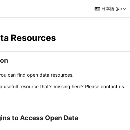
日本語 ‎(ja)‎
ta Resources
ンアウトライン
ion
you can find open data resources.
 usefull resource that's missing here? Please contact us.
ins to Access Open Data