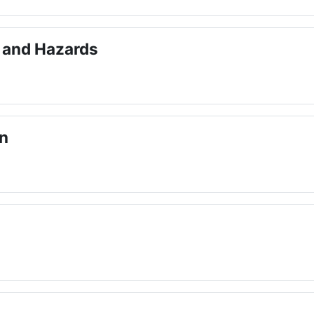
 and Hazards
on