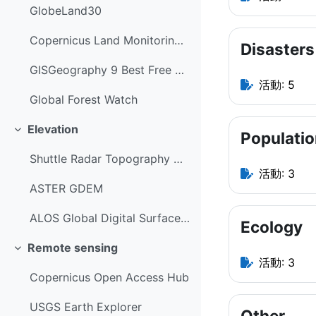
GlobeLand30
Copernicus Land Monitoring Service
Disasters
GISGeography 9 Best Free Land Cover/Land Use Data
活動: 5
Global Forest Watch
Elevation
Populati
折りたたむ
Shuttle Radar Topography Mission
活動: 3
ASTER GDEM
ALOS Global Digital Surface Model "ALOS World 3D - 30m (AW3D30)"
Ecology
Remote sensing
折りたたむ
活動: 3
Copernicus Open Access Hub
USGS Earth Explorer
Other