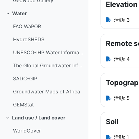
GeoNode Gallery
Elevation
Water
折りたたむ
活動: 3
FAO WaPOR
HydroSHEDS
Remote s
UNESCO-IHP Water Information Network System (WINS)
活動: 4
The Global Groundwater Information System (GGIS)
SADC-GIP
Topograp
Groundwater Maps of Africa
活動: 5
GEMStat
Land use / Land cover
Soil
折りたたむ
WorldCover
活動: 1