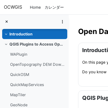
メインコンテンツへスキップする
OCWGIS
Home
カレンダー
Open Da
Introduction
折りたたむ
QGIS Plugins to Access Open Data
セクショ
折りたたむ
Introduct
WAPlugin
On this page 
OpenTopography DEM Downloader plugin
Do you know a
QuickOSM
QuickMapServices
MapTiler
QGIS Plug
GeoNode