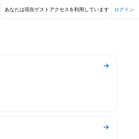
あなたは現在ゲストアクセスを利用しています
ログイン
セクション Int
セクション QGIS