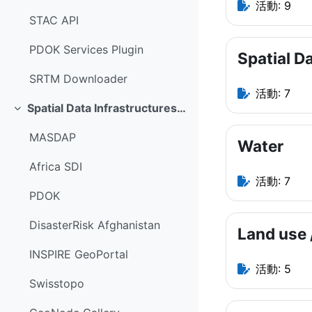
活動: 9
STAC API
PDOK Services Plugin
Spatial Da
SRTM Downloader
活動: 7
Spatial Data Infrastructures (SDI)
折りたたむ
MASDAP
Water
Africa SDI
活動: 7
PDOK
DisasterRisk Afghanistan
Land use 
INSPIRE GeoPortal
活動: 5
Swisstopo