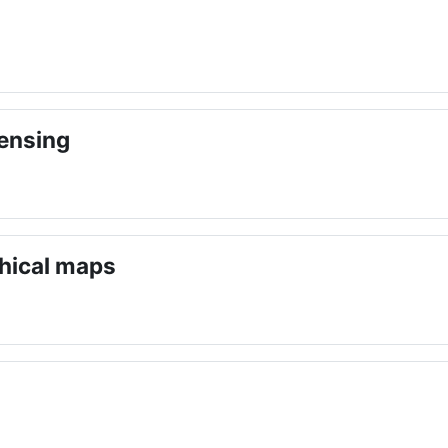
ensing
hical maps