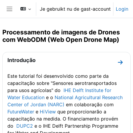
Ga naar hoofdinhoud
Je gebruikt nu de gast-account
Login
Zijpaneel
Processamento de imagens de Drones
com WebODM (Web Open Drone Map)
Sectieoverzicht
Introdução
Ga na
Este tutorial foi desenvolvido como parte da
capacitação sobre "Sensores aerotransportados
para usos agrícolas" do
IHE Delft Institute for
Water Education
e o
National Agricultural Research
Center of Jordan (NARC)
em colaboração com
FutureWater
e
HiView
que proporcionarão a
capacitação na medida. O financiamento provém
do
DUPC2
e o IHE Delft Partnership Programme