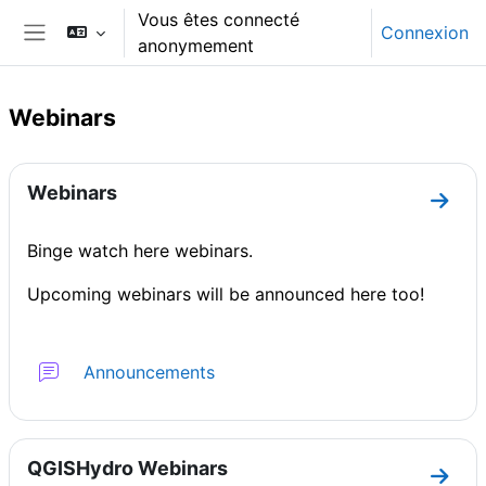
Passer au contenu principal
Vous êtes connecté
Connexion
anonymement
Panneau latéral
Webinars
Résumé de section
Webinars
Aller 
Binge watch here webinars.
Upcoming webinars will be announced here too!
Forum
Announcements
QGISHydro Webinars
Aller