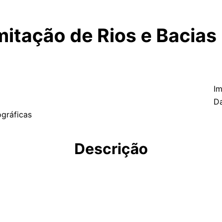
imitação de Rios e Bacias
Im
Da
ográficas
Descrição