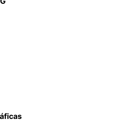
IG
áficas