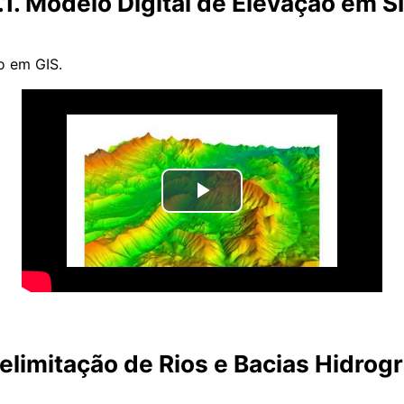
.1. Modelo Digital de Elevação em S
o em GIS.
Tocar
Vídeo
Delimitação de Rios e Bacias Hidrogr