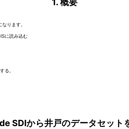
1. 概要
になります。
GISに読み込む
する。
oNode SDIから井戸のデータセッ