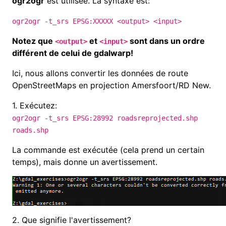
ogr2ogr
est utilisée. La syntaxe est:
ogr2ogr -t_srs EPSG:XXXXX <output> <input>
Notez que
et
sont dans un ordre
<output>
<input>
différent de celui de
gdalwarp!
Ici, nous allons convertir les données de route
OpenStreetMaps
en projection
Amersfoort/RD New.
1.
Exécutez:
ogr2ogr -t_srs EPSG:28992 roadsreprojected.shp
roads.shp
La commande est exécutée (cela prend un certain
temps), mais donne un avertissement.
2.
Que signifie l'avertissement?