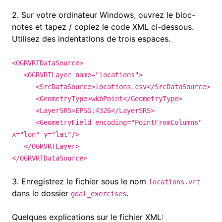
2.
Sur votre ordinateur Windows, ouvrez le bloc-
notes et tapez / copiez le code XML ci-dessous.
Utilisez des indentations de trois espaces.
<OGRVRTDataSource>
<OGRVRTLayer name="locations">
<SrcDataSource>locations.csv</SrcDataSource>
<GeometryType>wkbPoint</GeometryType>
<LayerSRS>EPSG:4326</LayerSRS>
<GeometryField encoding="PointFromColumns"
x="lon" y="lat"/>
</OGRVRTLayer>
</OGRVRTDataSource>
3.
Enregistrez le fichier sous le nom
locations.vrt
dans le dossier
.
gdal_exercises
Quelques explications sur le fichier XML: