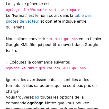
La syntaxe générale est:
ogr2ogr -f <"Format"> <output> <input>
Le "Format" est le nom court dans la
table des
pilotes de vecteur
et doit être indiqué entre
guillemets.
Nous allons convertir
en un fichier
gem_2011_gn1.shp
Google KML file
qui peut être ouvert dans Google
Earth.
1.
Exécutez la commande suivante:
ogr2ogr -f "KML" gem.kml gem_2011_gn1.shp
Ignorez les avertissements. Ils sont liés à des
formats et des caractères qui ne sont pas pris en
charge.
Vous trouverez
ici
toutes les options de la
commande
ogr2ogr
.
Notez que vous pouvez
également reprojeter et convertir en même temps