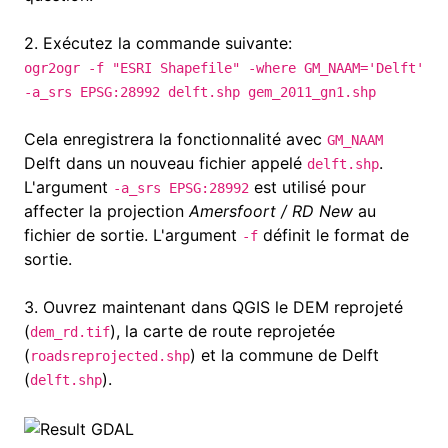
2.
Exécutez la commande suivante:
ogr2ogr -f "ESRI Shapefile" -where GM_NAAM='Delft'
-a_srs EPSG:28992 delft.shp gem_2011_gn1.shp
Cela enregistrera la fonctionnalité avec
GM_NAAM
Delft dans un nouveau fichier appelé
.
delft.shp
L'argument
est utilisé pour
-a_srs EPSG:28992
affecter la projection
Amersfoort / RD New
au
fichier de sortie. L'argument
définit le format de
-f
sortie.
3.
Ouvrez maintenant dans QGIS le DEM reprojeté
(
),
la carte de route reprojetée
dem_rd.tif
(
)
et la commune de Delft
roadsreprojected.shp
(
).
delft.shp