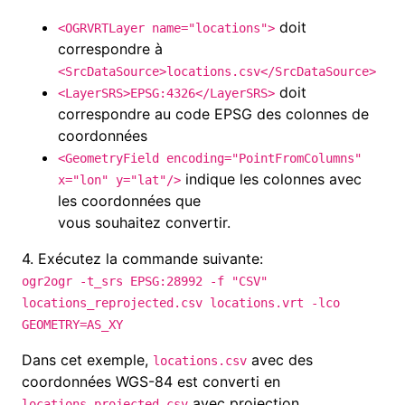
doit
<OGRVRTLayer name="locations">
correspondre à
<SrcDataSource>locations.csv</SrcDataSource>
doit
<LayerSRS>EPSG:4326</LayerSRS>
correspondre au code EPSG des colonnes de
coordonnées
<GeometryField encoding="PointFromColumns"
indique les colonnes avec
x="lon" y="lat"/>
les coordonnées que
vous souhaitez convertir.
4.
Exécutez la commande suivante:
ogr2ogr -t_srs EPSG:28992 -f "CSV"
locations_reprojected.csv locations.vrt -lco
GEOMETRY=AS_XY
Dans cet exemple,
avec des
locations.csv
coordonnées
WGS-84
est converti en
avec projection
locations_projected.csv