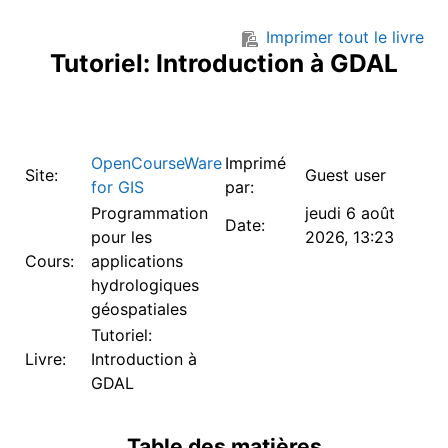
Passer au contenu principal
Imprimer tout le livre
Tutoriel: Introduction à GDAL
OpenCourseWare
Imprimé
Site:
Guest user
for GIS
par:
Programmation
jeudi 6 août
Date:
pour les
2026, 13:23
Cours:
applications
hydrologiques
géospatiales
Tutoriel:
Livre:
Introduction à
GDAL
Table des matières