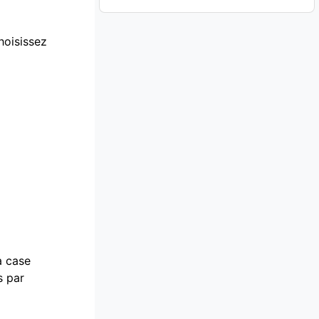
hoisissez
a case
s par