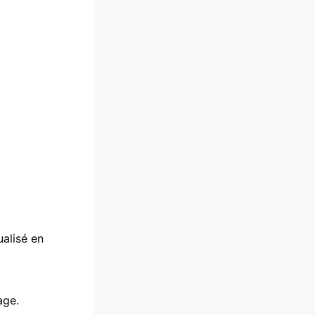
ualisé en
age.