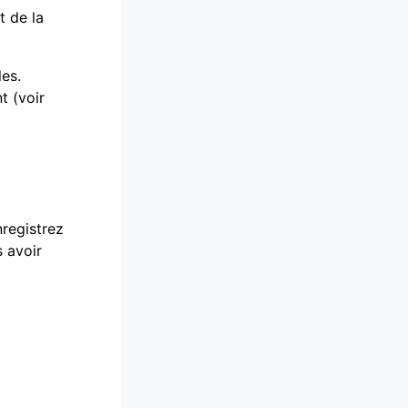
t de la
les.
t (voir
nregistrez
s avoir