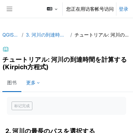
跳到主要内容
您正在用访客帐号访问
登录
停靠面板
QGISHydAdv_JP
3. 河川の到達時間を計算する (Kirpich方程式)
チュートリアル: 河川の到達時間を計算する (Kirpich方程式)
チュートリアル: 河川の到達時間を計算する
(Kirpich方程式)
图书
更多
完成条件
标记完成
2. 河川の最長のパスを選択する