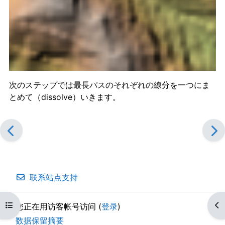
次のステップでは最長パスのそれぞれの線分を一つにま
とめて（dissolve）いきます。
联系站点支持
打开课程索引
打
您正在用访客帐号访问 (
登录
)
‎数据保留摘要‎