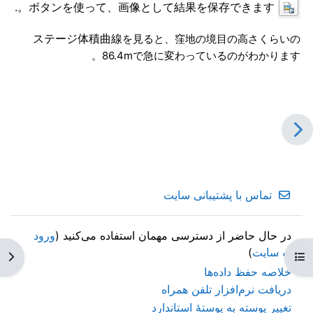
ボタンを使って、画像として結果を保存できます。.
ステージ体積曲線
を見ると、窪地の境目の高さくらいの
86.4mで急に変わっているのがわかります。
تماس با پشتیبانی سایت
در حال حاضر از دسترسی مهمان استفاده می‌کنید (
ورود
به سایت
)
باز کردن فهرست درس
باز 
خلاصه حفظ داده‌ها
دریافت نرم‌افزار تلفن همراه
تغییر پوسته به پوستهٔ استاندارد