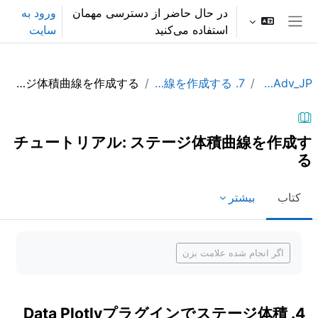
رش به محتوای اصلی
در حال حاضر از دسترسی مهمان
ورود به
استفاده می‌کنید
سایت
پنل کناری
チュートリアル: ステージ体積曲線を作成する
7. ステージ体積曲線を作成する
QGISHydAdv_JP
チュートリアル: ステージ体積曲線を作成す
る
کتاب
بیشتر
نیازمندی‌های تکمیل
اگر انجام شده علامت بزن
4. Data Plotlyプラグインでステージ体積