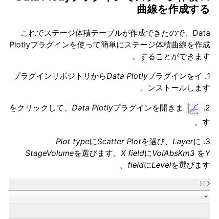
曲線を作成する
これでステージ体積テーブルが作成できたので、Data
Plotlyプラグインを使って簡単にステージ体積曲線を作成
することができます。
Data Plotly
プラグインをイ
1. プラグインリポジトリから
ンストールします。
Data Plotly
プラグインを開きま
をクリックして、
2.
す。
Plot type
に
Scatter Plot
を選び、
Layer
に
3.
StageVolume
を選びます。
X field
に
VolAbsKm3
を
Y
field
に
Level
を選びます。