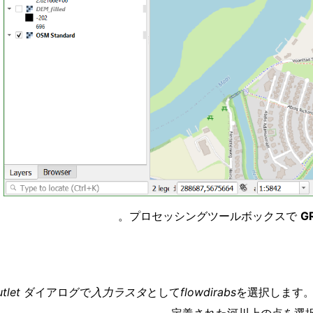
GR
utlet
ダイアログで
入力ラスタ
として
flowdirabs
を選択します