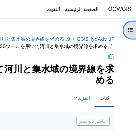
خطى إلى المحتوى الرئيسي
OCWGIS
الصفحة الرئيسية
التقويم
فتح فهرس المقرر
9. GRASSツールを用いて河川と集水域の境界線を求める
QGISHydAdv_JP
RASSツールを用いて河川と集水域の境界線を求める
いて河川と集水域の境界線を求
める
كتاب
المزيد
متطلبات الإكمال
التأشير بأنه منجز