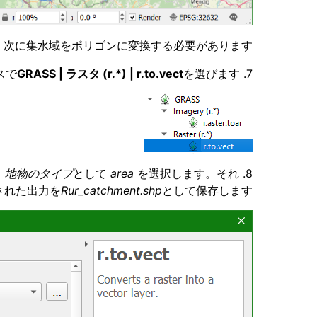
次に集水域をポリゴンに変換する必要があります。
GRASS | ラスタ (r.*) | r.to.vect
を選びます。
7. プロセッシングツールボックスで
、
地物のタイプ
として
area
を選択します。それ
8.
された出力を
Rur_catchment.shp
として保存します。