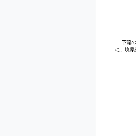
1. 
に、境界