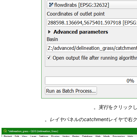
実行
をクリックし
レイヤ
パネルの
catchment
レイヤで右