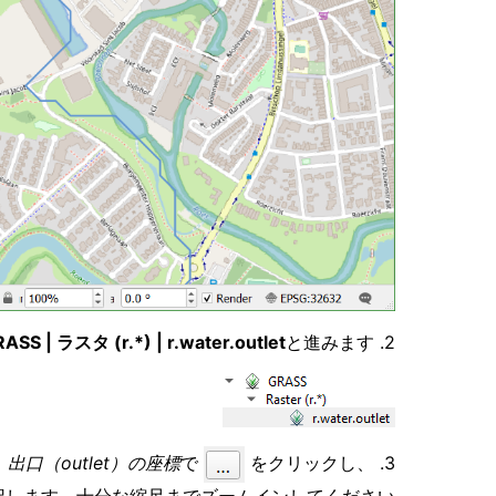
ASS | ラスタ (r.*) | r.water.outlet
と進みます。
2. プロセッシングツールボックスで
。
出口（outlet）の座標
で
をクリックし、
3.