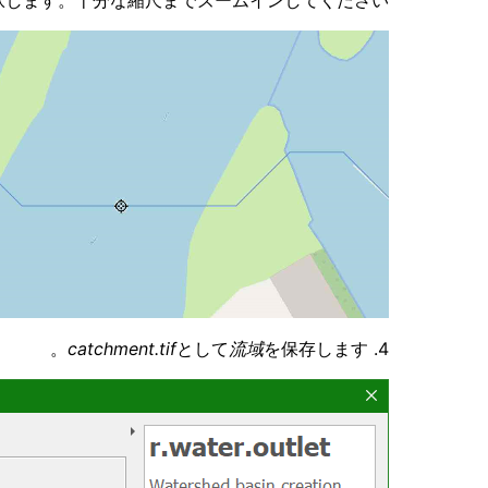
します。十分な縮尺までズームインしてください。
catchment.tif
として
流域
を保存します。
4.