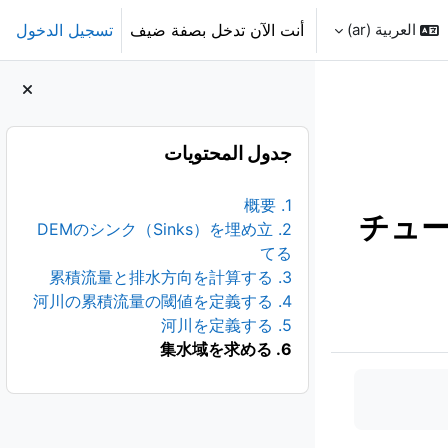
العربية ‎(ar)‎
أنت الآن تدخل بصفة ضيف
تسجيل الدخول
الكتل
تجاوز جدول المحتويات
جدول المحتويات
1. 概要
チュー
2. DEMのシンク（Sinks）を埋め立
てる
3. 累積流量と排水方向を計算する
4. 河川の累積流量の閾値を定義する
5. 河川を定義する
6. 集水域を求める