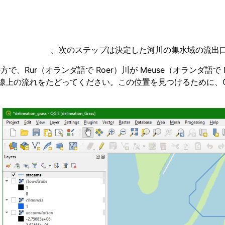
次のステップは決定した河川の集水域の流出口
下流の方で、Rur（オランダ語で Roer）川が Meuse（オラン
線上の流れをたどってください。この位置を見つけるために、OSM S