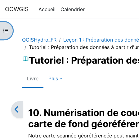
Passer au contenu principal
OCWGIS
Accueil
Calendrier
Ouvrir l’index du cours
QGISHydro_FR
Leçon 1 : Préparation des donné
Tutoriel : Préparation des données à partir d'u
Tutoriel : Préparation d
Livre
Plus
Conditions d’achèvement
10. Numérisation de couc
carte de fond géoréfére
Notre carte scannée géoréférencée peut maint