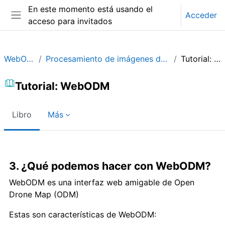
Salta al contenido principal
En este momento está usando el
Acceder
acceso para invitados
Panel lateral
WebODM_ES
Procesamiento de imágenes de Drones con WebODM
Tutorial: WebODM
Tutorial: WebODM
Libro
Más
Requisitos de finalización
3. ¿Qué podemos hacer con WebODM?
WebODM es una interfaz web amigable de Open
Drone Map (ODM)
Estas son características de WebODM: