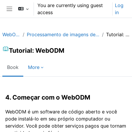
Skip to main content
You are currently using guest
Log
access
in
Side panel
WebODM_PR
Processamento de imagens de Drones com WebODM
Tutorial: WebODM
Tutorial: WebODM
Book
More
Completion requirements
4. Começar com o WebODM
WebODM é um software de código aberto e você
pode instalá-lo em seu próprio computador ou
servidor. Você pode obter serviços pagos que tornam