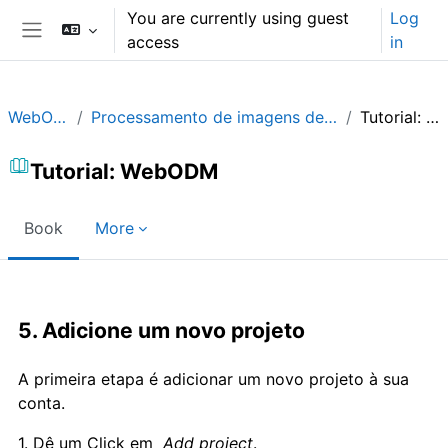
Skip to main content
You are currently using guest
Log
access
in
Side panel
WebODM_PR
Processamento de imagens de Drones com WebODM
Tutorial: WebODM
Tutorial: WebODM
Book
More
Completion requirements
5. Adicione um novo projeto
A primeira etapa é adicionar um novo projeto à sua
conta.
1. Dê um Click em
Add project
.