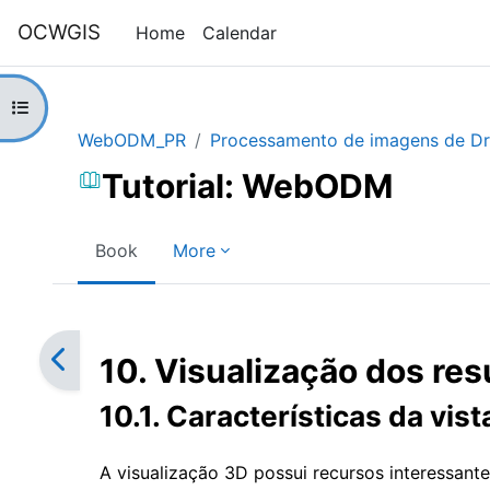
Skip to main content
OCWGIS
Home
Calendar
Open course index
WebODM_PR
Processamento de imagens de 
Tutorial: WebODM
Book
More
Completion requirements
10. Visualização dos re
10.1. Características da vis
A visualização 3D possui recursos interessante