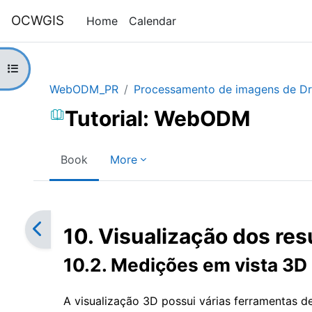
Skip to main content
OCWGIS
Home
Calendar
Open course index
WebODM_PR
Processamento de imagens de 
Tutorial: WebODM
Book
More
Completion requirements
10. Visualização dos re
10.2. Medições em vista 3D
A visualização 3D possui várias ferramentas d