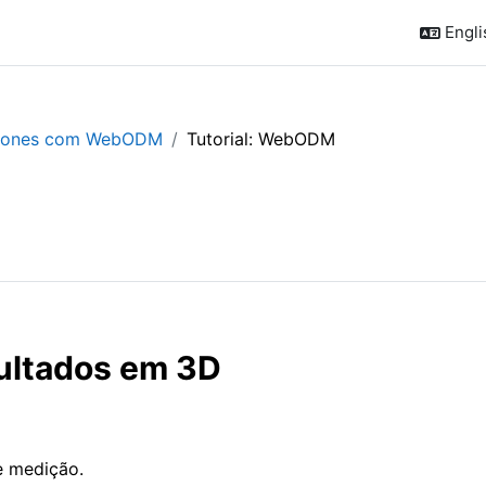
Englis
Drones com WebODM
Tutorial: WebODM
sultados em 3D
e medição.