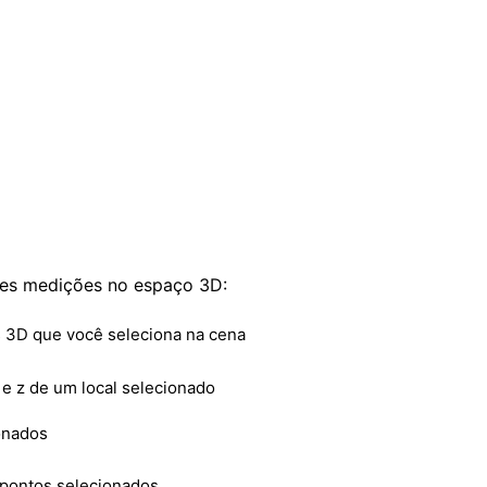
ntes medições no espaço 3D:
s 3D que você seleciona na cena
e z de um local selecionado
onados
s pontos selecionados