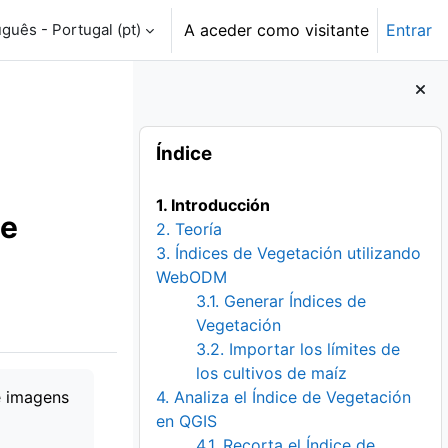
guês - Portugal ‎(pt)‎
A aceder como visitante
Entrar
Blocos
Ignorar Índice
Índice
1. Introducción
de
2. Teoría
3. Índices de Vegetación utilizando
WebODM
3.1. Generar Índices de
Vegetación
3.2. Importar los límites de
los cultivos de maíz
e imagens
4. Analiza el Índice de Vegetación
en QGIS
4.1. Recorta el Índice de