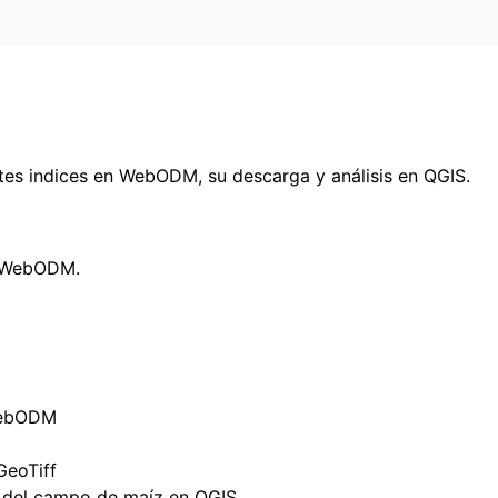
ntes indices en WebODM, su descarga y análisis en QGIS.
e WebODM.
 WebODM
GeoTiff
tes del campo de maíz en QGIS