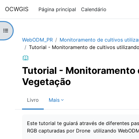
Ir para o conteúdo principal
OCWGIS
Página principal
Calendário
Abrir índice da disciplina
WebODM_PR
Monitoramento de cultivos utiliz
Tutorial - Monitoramento de cultivos utilizan
Tutorial - Monitoramento 
Vegetação
Livro
Mais
Requisitos de conclusão
Este tutorial te guiará através de diferentes 
RGB capturadas por Drone utilizando WebODM 