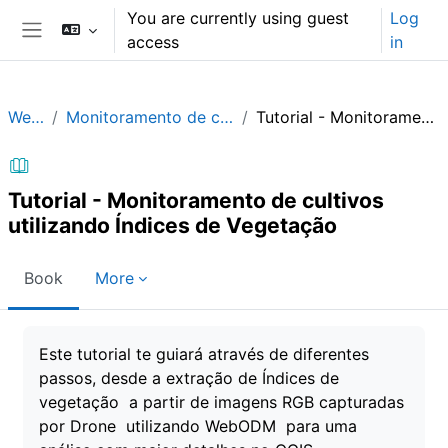
Skip to main content
You are currently using guest
Log
access
in
Side panel
WebODM_PR
Monitoramento de cultivos utilizando Índices de Vegetação (IV)
Tutorial - Monitoramento de cultivos utilizando Índices de Vegetação
Tutorial - Monitoramento de cultivos
utilizando Índices de Vegetação
Book
More
Completion requirements
Este tutorial te guiará através de diferentes
passos, desde a extração de Índices de
vegetação a partir de imagens RGB capturadas
por Drone utilizando WebODM para uma