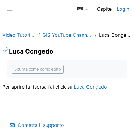
Vai al contenuto principale
Ospite
Login
Pannello laterale
Video Tutorials
GIS YouTube Channels
Luca Congedo
Luca Congedo
Aggregazione dei criteri
Spunta come completato
Per aprire la risorsa fai click su
Luca Congedo
Contatta il supporto