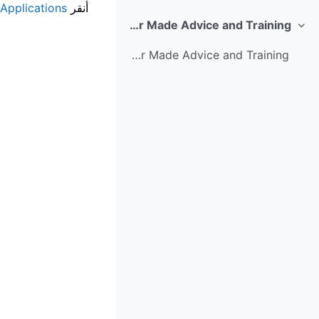
أنقر
Applications
Tailor Made Advice and Training
طي
More info on Tailor Made Advice and Training