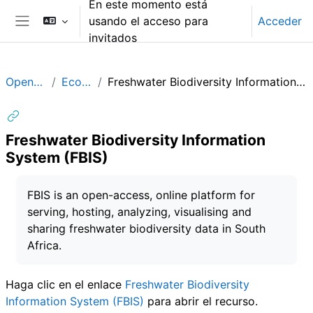
En este momento está
Salta al contenido principal
usando el acceso para
Acceder
Panel lateral
invitados
OpenData
Ecology
Freshwater Biodiversity Information System (FBIS)
Freshwater Biodiversity Information
System (FBIS)
Requisitos de finalización
FBIS is an open-access, online platform for
serving, hosting, analyzing, visualising and
sharing freshwater biodiversity data in South
Africa.
Haga clic en el enlace
Freshwater Biodiversity
Information System (FBIS)
para abrir el recurso.