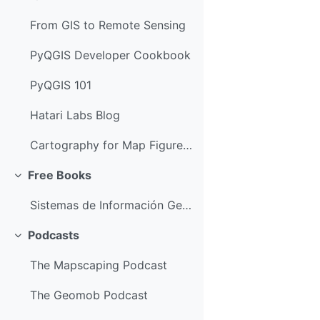
From GIS to Remote Sensing
PyQGIS Developer Cookbook
PyQGIS 101
Hatari Labs Blog
Cartography for Map Figures in Academic Journals & Books
Free Books
संक्षिप्त करें
Sistemas de Información Geográfica (in Spanish)
Podcasts
संक्षिप्त करें
The Mapscaping Podcast
The Geomob Podcast