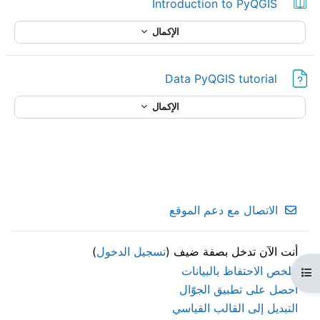
كتاب
Introduction to PyQGIS
ا
الإكمال
ل
ف
ملف
Data PyQGIS tutorial
ي
الإكمال
د
ي
و
الاتصال مع دعم الموقع
أنت الآن تدخل بصفة ضيف (
تسجيل الدخول
)
ملخص الاحتفاظ بالبيانات
فتح فهرس المقرر
احصل على تطبيق الجوّال
التبديل إلى القالب القياسي