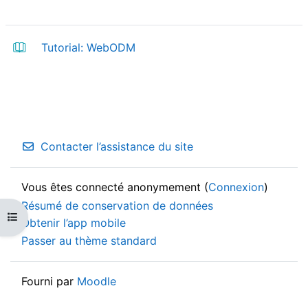
e
l
Livre
Tutorial: WebODM
a
v
i
Contacter l’assistance du site
d
Vous êtes connecté anonymement (
Connexion
)
é
Résumé de conservation de données
Ouvrir l’index du cours
Obtenir l’app mobile
o
Passer au thème standard
Fourni par
Moodle