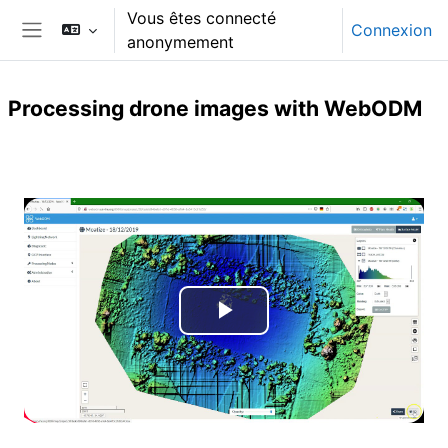
Passer au contenu principal
Vous êtes connecté
Connexion
anonymement
Panneau latéral
Processing drone images with WebODM
Résumé de section
L
i
r