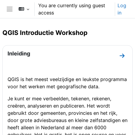
Skip to main content
You are currently using guest
Log
access
in
Side panel
QGIS Introductie Workshop
Section outline
Inleiding
Go to
QGIS is het meest veelzijdige en leukste programma
voor het werken met geografische data.
Je kunt er mee verbeelden, tekenen, rekenen,
creëren, analyseren en publiceren. Het wordt
gebruikt door gemeenten, provincies en het rijk,
door grote adviesbureaus en kleine zelfstandigen en
heeft alleen in Nederland al meer dan 6000
gebruikers. Het is gratis, het is open source en voor