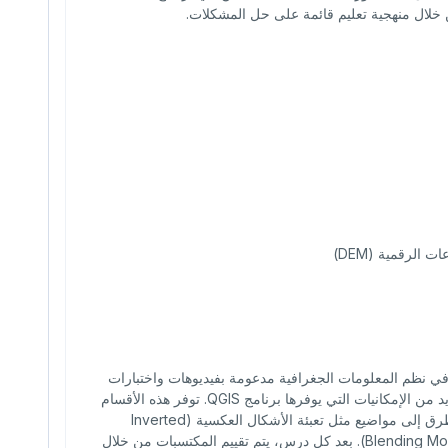
 الرقمية (DEM)
يم نظرية في نظم المعلومات الجغرافية مدعومة بفيديوهات واختبارات
قصيرة. ويُختتم كل درس بقسم خاص بأساليب التنسيق (Styling) يعرّف بالعديد من الإمكانيات التي يوفرها برنامج QGIS. توفر هذه الأقسام
أساسًا متينًا في القدرات الكارتوغرافية المتقدمة داخل البرنامج، حيث يتم التطرق إلى مواضيع مثل تعبئة الأشكال العكسية (Inverted
Polygon Shapeburst)، وإعدادات التسميات المتقدمة، وأنماط المزج (Blending Modes). بعد كل درس، يتم تقييم المكتسبات من خلال