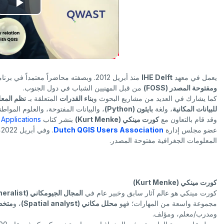
ت
ش
غ
يعمل في معهد
IHE Delft
منذ أبريل 2012. وبصفته محاضراً معتمداً في برنامج
ي
ومفتوحة المصدر (FOSS)
من قبل المهنيين الشباب في دول الجنوب.
كما يشارك في العديد من مشاريع البحوث و
بناء القدرات
المتعلقة بـ
نظم المعلو
ل
للبيانات المكانية
، ولغة
بايثون (Python)
، والبيانات المفتوحة، والعلوم المواطني
وقد قام بالتعاون مع
كورت مينكي (Kurt Menke)
بنشر كتاب
 Applications
ا
عضو مجلس إدارة
Dutch QGIS Users Association
. وفي أبريل 2022، أسس مؤسسة
المعلومات الجغرافية مفتوحة المصدر.
ل
ف
كورت مينكي (Kurt Menke)
ي
كورت مينكي هو عالم آثار سابق وخبير عام في
المجال الجيومكاني (Geospatial generalist)
مجموعة واسعة من المهارات؛ فهو
محلل مكاني (Spatial analyst)
، و
متخصص 
د
ومدرب/معلم، ومؤلف.