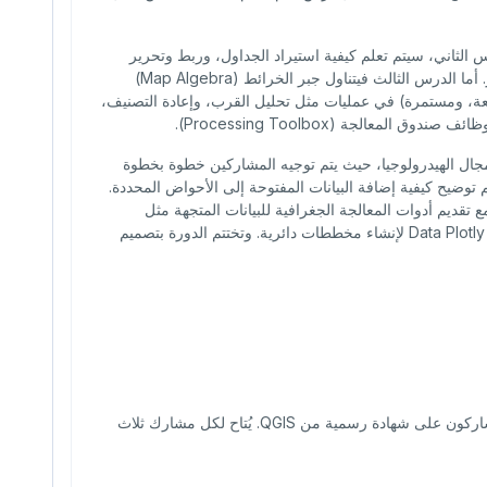
س الثاني، سيتم تعلم كيفية استيراد الجداول، وربط وتحرير
جداول السمات، بالإضافة إلى إجراء الاستيفاء لتحويل بيانات النقاط إلى رستر. أما الدرس الثالث فيتناول جبر الخرائط (Map Algebra)
قطعة، ومستمرة) في عمليات مثل تحليل القرب، وإعادة التصنيف،
جال الهيدرولوجيا، حيث يتم توجيه المشاركين خطوة بخطوة
توضيح كيفية إضافة البيانات المفتوحة إلى الأحواض المحددة.
يم أدوات المعالجة الجغرافية للبيانات المتجهة مثل
التقاطع (Intersect) والدمج (Dissolve). ويُختتم هذا الدرس باستخدام إضافة Data Plotly لإنشاء مخططات دائرية. وتختتم الدورة بتصميم
بعد إتمام الدورة بنجاح (إكمال جميع الدروس واجتياز التمارين)، سيحصل المشاركون على شهادة رسمية من QGIS. يُتاح لكل مشارك ثلاث