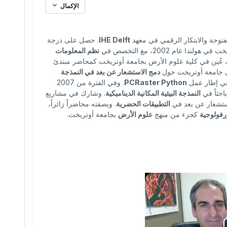
الإكمال
توحة والابتكار الرقمي في معهد
IHE Delft
. حصل على درجة
ندا عام 2002، مع التخصص في
نظم المعلومات
 وفي عام 2002، عُين في كلية علوم الأرض بجامعة أوتريخت كمحاضر مبتدئ
دمج الاستشعار عن بعد في النمذجة
 في إطار عمل
PCRaster Python
. وفي الفترة من 2007
احثاً في
النمذجة البيئية المكانية الديناميكية
. وشارك في مشاريع
ستشعار عن بعد في
التطبيقات الحضرية
. وبصفته محاضراً زائراً،
رفولوجية
كجزء من منهج
علوم الأرض
بجامعة أوتريخت.