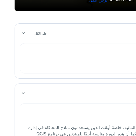
طي الكل
المائية، خاصةً أولئك الذين يستخدمون نماذج المحاكاة في إدارة
المياه ويقومون بإجراء التحليلات باستخدام نظم المعلومات الجغرافية (GIS). كما أن هذه الدورة مناسبة أيضًا للمبتدئين في برنامج QGIS