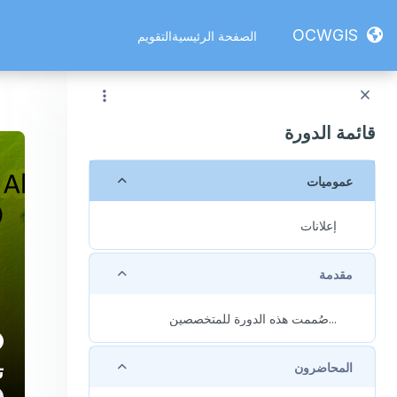
خطى إلى المحتوى الرئيسي
OCWGIS
الصفحة الرئيسية
التقويم
قائمة الدورة
طي
عموميات
إعلانات
طي
مقدمة
...صُممت هذه الدورة للمتخصصين
طي
المحاضرون
ت