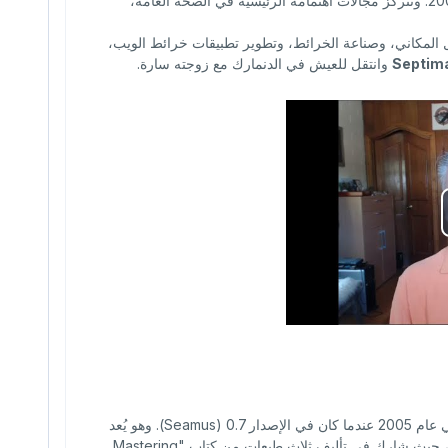
حصل على درجة الماجستير في الجغرافيا من جامعة نيو مكسيكو في عام 2000. وتتركز مجالات اهتمامه الرئيسية في الصحة العامة،
المكاني، وصناعة الخرائط، وتطوير تطبيقات خرائط الويب،
Septim
وانتقل للعيش في الدنمارك مع زوجته سارة.
؛ حيث قام بتحميله لأول مرة في عام 2005 عندما كان في الإصدار 0.7 (Seamus). وهو يُعد
، حيث شارك في تأليف ثلاث طبعات من كتاب "Mastering