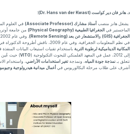
د. هانز فان دير كواست (Dr. Hans van der Kwast)
؛
يشغل هانز منصب
أستاذ مشارك (Associate Professor)
في العلوم المف
الماجستير في
الجغرافيا الطبيعية (Physical Geography)
من جامعة أوتريخت في هول
الجغرافية (GIS)
و
الاستشعار عن بعد (Remote Sensing)
.
في نظم المعلومات الجغرافية. وفي عام 2009، ناقش أطروحة الدكتوراه في جامعة أوتريخت حول
المكانية الديناميكية لرطوبة التربة
باستخدام تقنيات استيعاب البيانات المنفذة
إلى 2012، عمل في المعهد الفلمنكي للبحوث التكنولوجية (
VITO
) حيث عُين ب
تتعلق بـ
نمذجة جودة المياه
، ونمذجة
تغير استخدامات الأراضي
، واستخدام الا
أشرف على طلاب مرحلة البكالوريوس في
أعمال ميدانية هيدرولوجية وجيومو