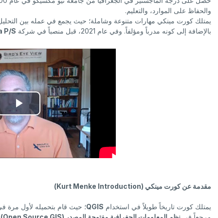
والحفاظ على الموارد، والتعليم.
ي
يمتلك كورت مينكي مهارات متنوعة وشاملة؛ حيث يجمع في عمله بين التحليل 
بالإضافة إلى كونه مدرباً ومؤلفاً. وفي عام 2021، قبل منصباً في شركة
a P/S
و
ت
ش
غ
ي
مقدمة عن كورت مينكي (Kurt Menke Introduction)
ل
يمتلك كورت تاريخاً طويلاً في استخدام
QGIS
مرجعاً في
نظم المعلومات الجغرافية مفتوحة المصدر (Open Source GIS)