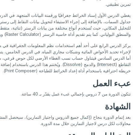
تمرين تطبيقي.
يغطي الدرس الأول إسناد الخرائط جغرافيًا ورقمنة البيانات المتجهة. في الدر
للتحليل المكاني، حيث تُستخدم أنواع مختلفة من بيانات الرستر (ثنائية، مت
والمنطق البولياني. كما يتم تقديم أداة حاسبة الرستر (Raster Calculator) ووظائف صندوق المعالجة (Processing Toolbox).
يركز الدرس الرابع على أحد أهم استخدامات نظم المعلومات الجغرافية في م
لإجراء تحديد الأحواض المائية وشبكات مجاري المياه. في الدرس الخامس، يتم 
أما الدرس السادس فيتناول حساب نسب الغطاء الأرضي لكل حوض فرعي، مع تقد
خريطة احترافية باستخدام أداة إعداد الخرائط للطباعة (Print Composer).
عبء العمل
تتكون الدورة من 7 دروس بإجمالي عبء عمل يقدّر بـ 40 ساعة.
الشهادة
محاولات لكل درس لاجتياز التمارين خلال مدة الدورة.