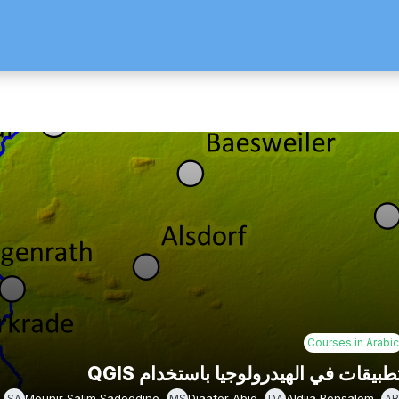
Courses in Arabic
طبيقات في الهيدرولوجيا باستخدام QGIS
Mounir Salim Sadeddine
Djaafer Abid
Aldjia Bensalem
SA
MS
DA
AB