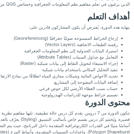
الذين يرغبون في تعلم مفاهيم نظم المعلومات الجغرافية وخصائص QGIS من خلال منهجية تعليم قائمة على حل المشكلات.
أهداف التعلم
بنهاية هذه الدورة، يُفترض أن يكون المشاركون قادرين على:
إرجاع الخرائط الممسوحة ضوئيًا جغرافيًا (Georeferencing)
رقمنة الطبقات الاتجاهية (Vector Layers)
استيراد البيانات الجدولية إلى نظم المعلومات الجغرافية
التعامل مع جداول السمات (Attribute Tables)
إجراء الاستيفاء لتحويل النقاط إلى بيانات شبكية (Raster)
تنفيذ التحليل المكاني باستخدام بيانات شبكية
تحديد الأحواض المائية وشبكات مجاري المياه انطلاقًا من نماذج الارتفاعات
إضافة البيانات المفتوحة إلى المشاريع
حساب نسب الغطاء الأرضي لكل حوض فرعي
تصميم خرائط موجهة للدراسات الهيدرولوجية
محتوى الدورة
تتكون الدورة من 7 دروس. يقدم كل درس حالة تطبيقية، تليها مفاه