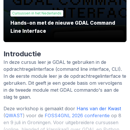
Cursussen in het Nederlands
Hands‑on met de nieuwe GDAL Command
Line Interface
Introductie
In deze cursus leer je GDAL te gebruiken in de
opdrachtregelinterface (command line interface, CLI).
In de eerste module leer je de opdrachtregelinterface te
gebruiken. Dit geeft je een goede basis om vervolgens
in de tweede module met GDAL commando's aan de
slag te gaan.
Deze workshop is gemaakt door
Hans van der Kwast
(
QWAST
) voor de
FOSS4GNL 2026 conferentie
op 8
en 9 juli in Groningen. Voor uitgebreidere cursussen
(online, blended of klassikaal) over GDAL en Python