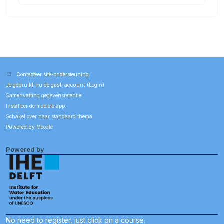
Contacteer site-ondersteuning
Je gebruikt nu de gast-account (
Login
)
Samenvatting gegevensretentie
Installeer de mobiele app
Schakel over naar standaard thema
Powered by
Moodle
Powered by
No need to register, just click on a course.