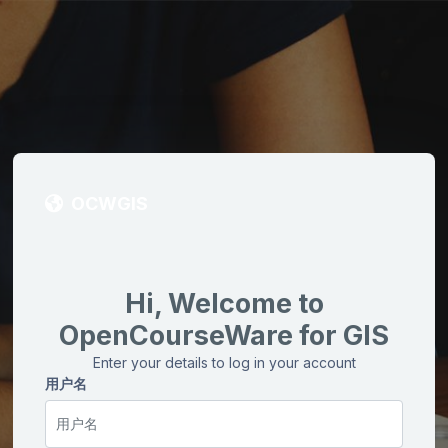
OCWGIS
Hi, Welcome to
OpenCourseWare for GIS
Enter your details to log in your account
用户名
用户名