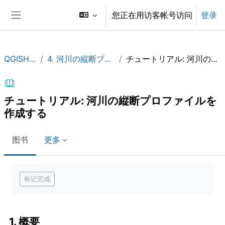
跳到主要内容
您正在用访客帐号访问
登录
停靠面板
QGISHydAdv_JP
4. 河川の縦断プロファイルを作成する
チュートリアル: 河川の縦断プロファイルを作成する
チュートリアル: 河川の縦断プロファイルを
作成する
图书
更多
完成条件
标记完成
1. 概要