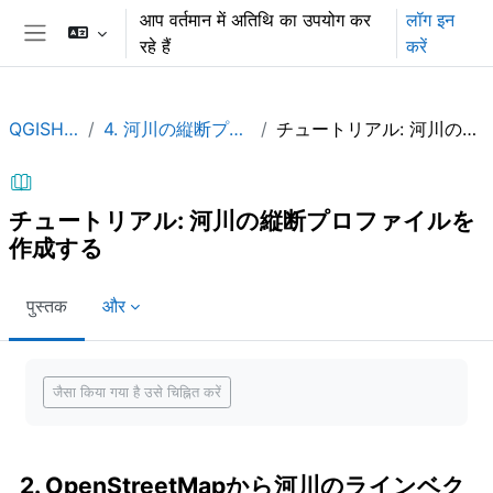
छोड़ कर मुख्य सामग्री पर जाएं
आप वर्तमान में अतिथि का उपयोग कर
लॉग इन
रहे हैं
करें
साइड तालिका
QGISHydAdv_JP
4. 河川の縦断プロファイルを作成する
チュートリアル: 河川の縦断プロファイルを作成する
チュートリアル: 河川の縦断プロファイルを
作成する
पुस्तक
और
समापन की आवश्यकताएँ
जैसा किया गया है उसे चिह्नित करें
2. OpenStreetMapから河川のラインベク