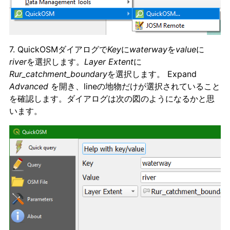
7. QuickOSMダイアログで
Key
に
waterway
を
value
に
river
を選択します。
Layer Extent
に
Rur_catchment_boundary
を選択します。 Expand
Advanced
を開き、lineの地物だけが選択されていること
を確認します。ダイアログは次の図のようになるかと思
います。