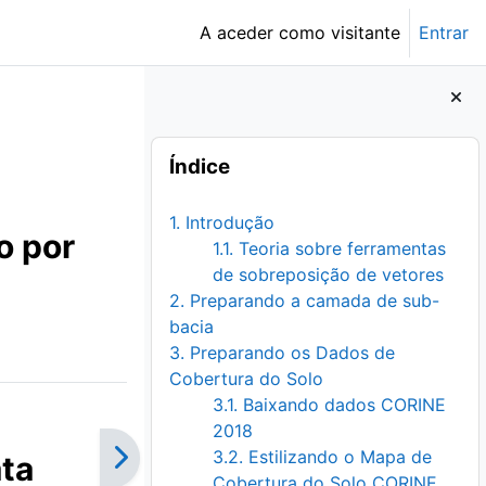
A aceder como visitante
Entrar
Blocos
Ignorar Índice
Índice
1. Introdução
o por
1.1. Teoria sobre ferramentas
de sobreposição de vetores
2. Preparando a camada de sub-
bacia
3. Preparando os Dados de
Cobertura do Solo
3.1. Baixando dados CORINE
2018
3.2. Estilizando o Mapa de
ata
Cobertura do Solo CORINE