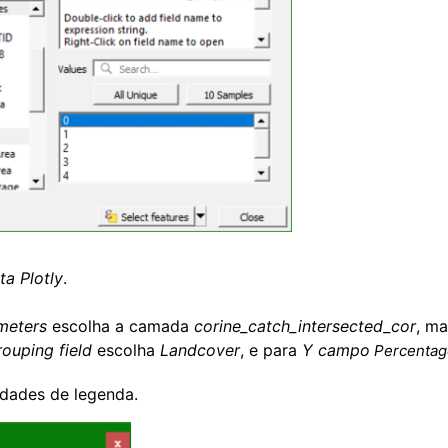
ta Plotly
.
meters
escolha a camada
corine_catch_intersected_cor
, ma
ouping field
escolha
Landcover
, e para
Y campo
Percentag
edades de legenda.