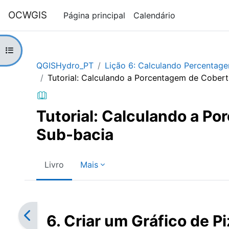
Ir para o conteúdo principal
OCWGIS
Página principal
Calendário
Abrir índice da disciplina
QGISHydro_PT
Lição 6: Calculando Percentag
Tutorial: Calculando a Porcentagem de Cobert
Tutorial: Calculando a P
Sub-bacia
Livro
Mais
Requisitos de conclusão
6. Criar um Gráfico de 