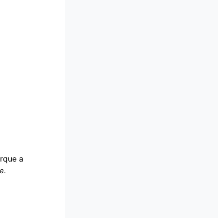
rque a
e
.