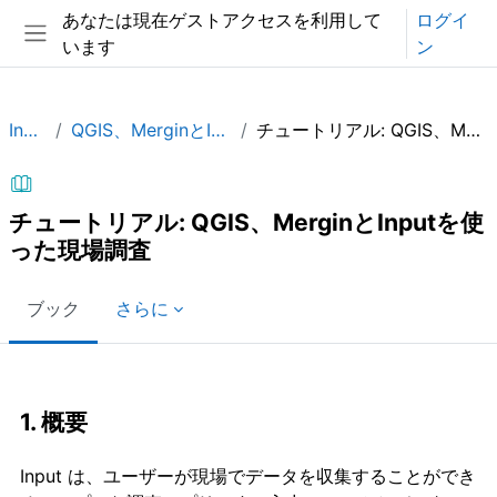
メインコンテンツへスキップする
あなたは現在ゲストアクセスを利用して
ログイ
います
ン
サイドパネル
Input_JP
QGIS、MerginとInputを使った現場調査
チュートリアル: QGIS、MerginとInputを使った現場調査
チュートリアル: QGIS、MerginとInputを使
った現場調査
ブック
さらに
完了要件
1. 概要
Input は、ユーザーが現場でデータを収集することができ