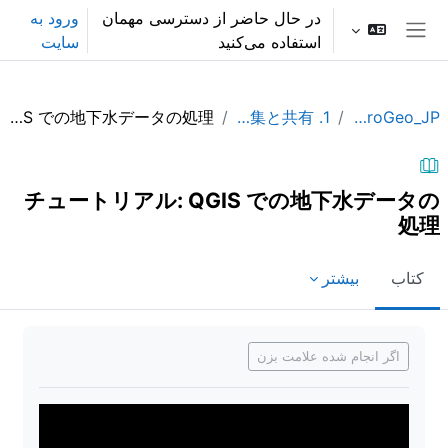
رش به محتوای اصلی
در حال حاضر از دسترسی مهمان
ورود به
استفاده می‌کنید
سایت
پنل کناری
チュートリアル: QGIS での地下水データの処理
1. データの収集と共有
QGISHydroGeo_JP
チュートリアル: QGIS での地下水データの
処理
کتاب
بیشتر
نیازمندی‌های تکمیل
اگر انجام شده علامت بزن