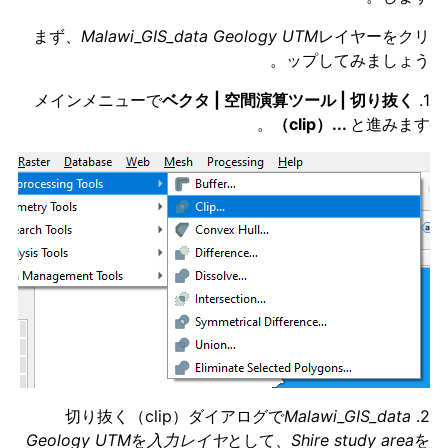
まず、
Malawi_GIS_data Geology UTM
レイヤーをクリ
ップしてみましょう。
ベクタ | 空間演算ツール | 切り抜く
1. メインメニューで
（clip）...
と進みます。
Malawi_GIS_data
2. 切り抜く（clip）ダイアログで
Geology UTM
を
入力レイヤ
として、
Shire study area
を