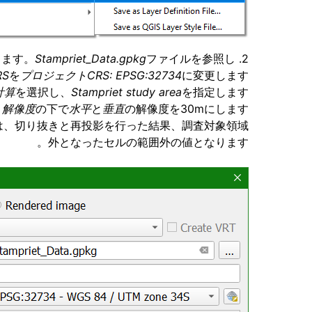
します。
Stampriet_Data.gpkg
ファイルを参照し
2.
RS
を
プロジェクトCRS: EPSG:32734
に変更します。
計算
を選択し、
Stampriet study area
を指定します。
解像度
の下で
水平
と
垂直
の解像度を30mにします。
れは、切り抜きと再投影を行った結果、調査対象領域
外となったセルの範囲外の値となります。