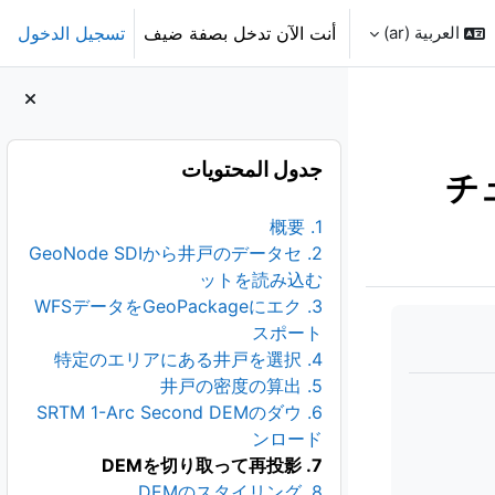
العربية ‎(ar)‎
أنت الآن تدخل بصفة ضيف
تسجيل الدخول
الكتل
تجاوز جدول المحتويات
جدول المحتويات
チ
1. 概要
2. GeoNode SDIから井戸のデータセ
ットを読み込む
3. WFSデータをGeoPackageにエク
スポート
4. 特定のエリアにある井戸を選択
5. 井戸の密度の算出
6. SRTM 1-Arc Second DEMのダウ
ンロード
7. DEMを切り取って再投影
8. DEMのスタイリング