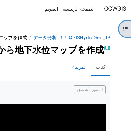
خطى إلى المحتوى الرئيسي
OCWGIS
الصفحة الرئيسية
التقويم
فتح فهرس المقرر
位マップを作成
3. データ分析
QGISHydroGeo_JP
Mから地下水位マップを作成
كتاب
المزيد
متطلبات الإكمال
التأشير بأنه منجز