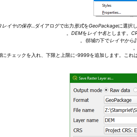
レイヤの保存...
ダイアログで出力
形式
を
GeoPackage
に選択
DEM
を
レイヤ名
とします。
C
領域
の下で
レイヤから
値
にチェックを入れ、下限と上限に-9999を追加します。こ