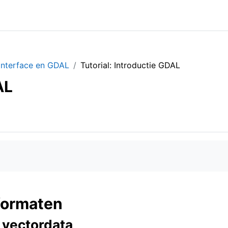
linterface en GDAL
Tutorial: Introductie GDAL
AL
formaten
t vectordata