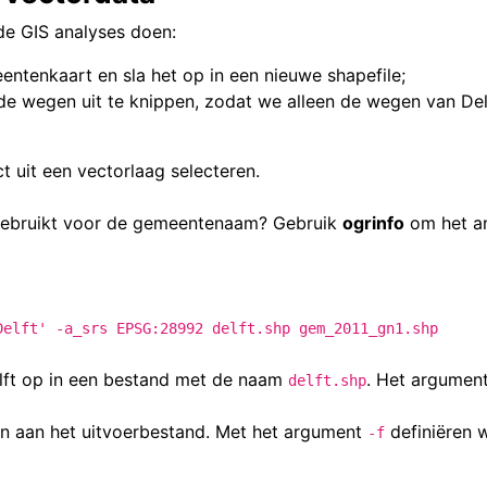
de GIS analyses doen:
ntenkaart en sla het op in een nieuwe shapefile;
e wegen uit te knippen, zodat we alleen de wegen van Del
t uit een vectorlaag selecteren.
 gebruikt voor de gemeentenaam? Gebruik
ogrinfo
om het a
Delft' -a_srs EPSG:28992 delft.shp gem_2011_gn1.shp
ft op in een bestand met de naam
. Het argumen
delft.shp
n aan het uitvoerbestand.
Met het argument
definiëren 
-f