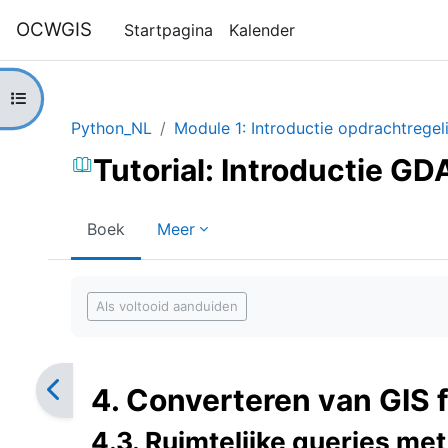
Ga naar hoofdinhoud
OCWGIS
Startpagina
Kalender
Open cursusindex
Python_NL
Module 1: Introductie opdrachtrege
Tutorial: Introductie GD
Boek
Meer
Voltooingsvoorwaarden
Als voltooid aanduiden
4. Converteren van GIS 
4.3. Ruimtelijke queries me