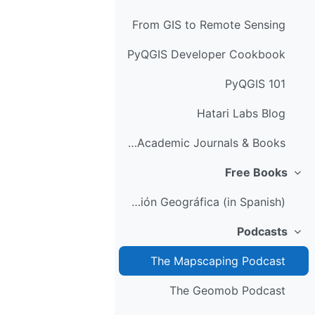
From GIS to Remote Sensing
PyQGIS Developer Cookbook
PyQGIS 101
Hatari Labs Blog
Cartography for Map Figures in Academic Journals & Books
Free Books
جمع‌کردن
Sistemas de Información Geográfica (in Spanish)
Podcasts
جمع‌کردن
The Mapscaping Podcast
The Geomob Podcast