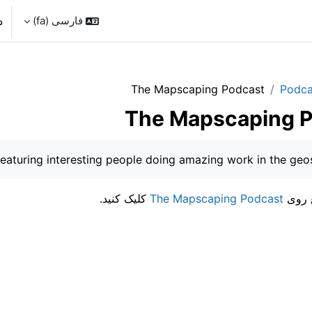
فارسی ‎(fa)‎
د
The Mapscaping Podcast
Podca
The Mapscaping 
یل
aturing interesting people doing amazing work in the geo
ع روی
The Mapscaping Podcast
کلیک کنید.