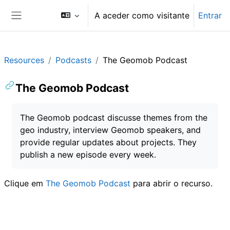
Ir para o conteúdo principal
A aceder como visitante
Entrar
Painel lateral
Resources
Podcasts
The Geomob Podcast
The Geomob Podcast
Requisitos de conclusão
The Geomob podcast discusse themes from the
geo industry, interview Geomob speakers, and
provide regular updates about projects. They
publish a new episode every week.
Clique em
The Geomob Podcast
para abrir o recurso.