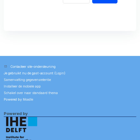
Contacteer site-ondersteuning
Je gebruikt nu de gast-account (
Login
)
Samenvatting gegevensretentie
Installeer de mobiele app
Schakel over naar standaard thema
Powered by
Moodle
Powered by