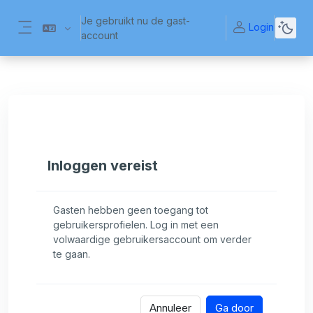
Ga naar hoofdinhoud
Je gebruikt nu de gast-
Login
account
Zijpaneel
Inloggen vereist
Gasten hebben geen toegang tot
gebruikersprofielen. Log in met een
volwaardige gebruikersaccount om verder
te gaan.
Annuleer
Ga door