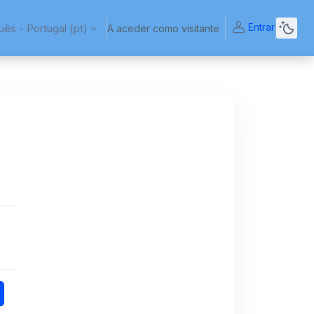
Entrar
ês - Portugal ‎(pt)‎
A aceder como visitante