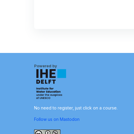
Powered by
No need to register, just click on a course.
Follow us on Mastodon