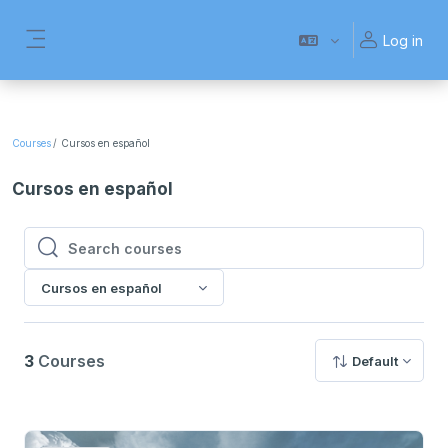
Skip to main content
Log in
Side panel
Courses
Cursos en español
Cursos en español
Search courses
Search courses
Cursos en español
3
Courses
Default