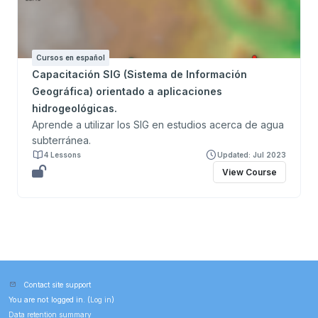
Cursos en español
Capacitación SIG (Sistema de Información
Geográfica) orientado a aplicaciones
hidrogeológicas.
Aprende a utilizar los SIG en estudios acerca de agua
subterránea.
4 Lessons
Updated: Jul 2023
View Course
Contact site support
You are not logged in. (
Log in
)
Data retention summary