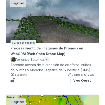
Beginner
Cursos en español
Procesamiento de imágenes de Drones con
WebODM (Web Open Drone Map)
Verónica Totolhua
+1
Aprende acerca de la creación de ortofotos, nubes
de puntos y Modelos Digitales de Superficie (DMS)
desde imágenes de Drones
4 Lessons
Updated: Jul 2023
View Course
Beginner