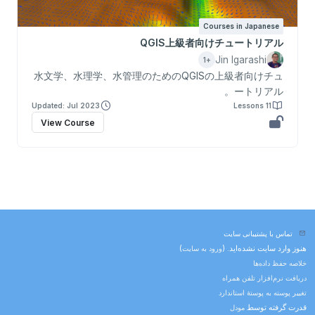
Courses in Japanese
QGIS上級者向けチュートリアル
Jin Igarashi
+1
水文学、水理学、水管理のためのQGISの上級者向けチュ
ートリアル。
Updated: Jul 2023
11 Lessons
View Course
تماس با پشتیبانی سایت
هنوز وارد سایت نشده‌اید. (
ورود به سایت
)
خلاصه حفظ داده‌ها
دریافت نرم‌افزار تلفن همراه
تغییر پوسته به پوستهٔ استاندارد
قدرت گرفته توسط
مودل