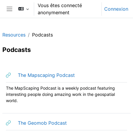
Passer au contenu principal
Vous êtes connecté
Connexion
anonymement
Panneau latéral
Resources
Podcasts
Podcasts
Résumé de section
URL
The Mapscaping Podcast
The MapScaping Podcast is a weekly podcast featuring
interesting people doing amazing work in the geospatial
world.
URL
The Geomob Podcast